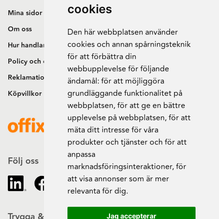
cookies
Mina sidor
Om oss
Den här webbplatsen använder
cookies och annan spårningsteknik
Hur handlar jag?
för att förbättra din
Policy och cookies
webbupplevelse för följande
Reklamation och retur
ändamål:
för att möjliggöra
grundläggande funktionalitet på
Köpvillkor
webbplatsen
,
för att ge en bättre
upplevelse på webbplatsen
,
för att
mäta ditt intresse för våra
produkter och tjänster och för att
anpassa
Följ oss
marknadsföringsinteraktioner
,
för
att visa annonser som är mer
relevanta för dig
.
Trygga & säkra beställningar
Jag accepterar