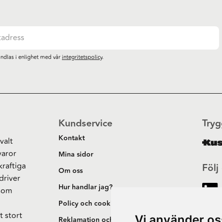
ndlas i enlighet med vår
integritetspolicy
.
Kundservice
Tryg
Kontakt
valt
varor
Mina sidor
kraftiga
Följ
Om oss
driver
Hur handlar jag?
 som
h
Policy och cookies
t stort
Vi använder os
Reklamation och retur