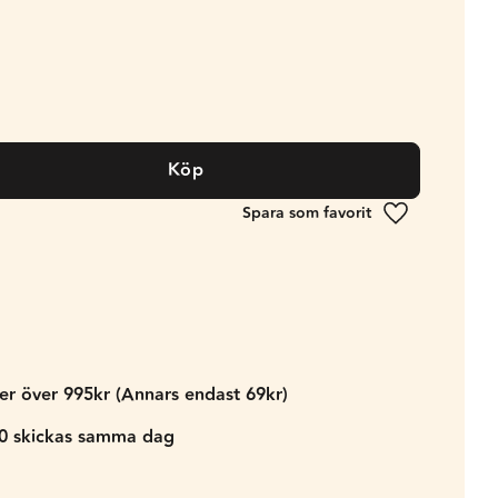
Köp
Lägg till i fa
der över 995kr (Annars endast 69kr)
00 skickas samma dag