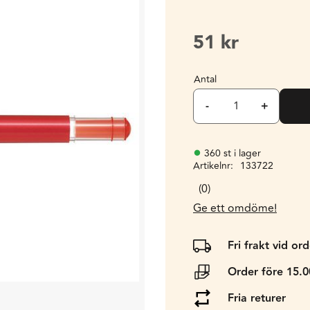
51
kr
Antal
-
+
360 st i lager
Artikelnr
133722
0
Ge ett omdöme!
Fri frakt vid or
Order före 15.
Fria returer