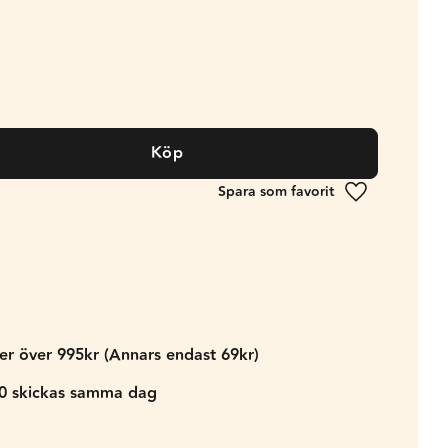
Köp
Lägg till i fa
der över 995kr (Annars endast 69kr)
00 skickas samma dag