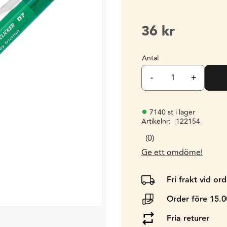
36
kr
Antal
-
+
7140 st i lager
Artikelnr
122154
0
Ge ett omdöme!
Fri frakt vid or
Order före 15.
Fria returer