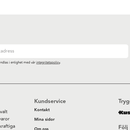
ndlas i enlighet med vår
integritetspolicy
.
Kundservice
Tryg
Kontakt
valt
varor
Mina sidor
kraftiga
Följ
Om oss