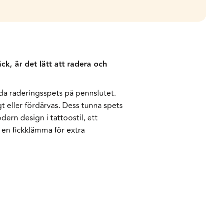
k, är det lätt att radera och
da raderingsspets på pennslutet.
t eller fördärvas. Dess tunna spets
rn design i tattoostil, ett
en fickklämma för extra