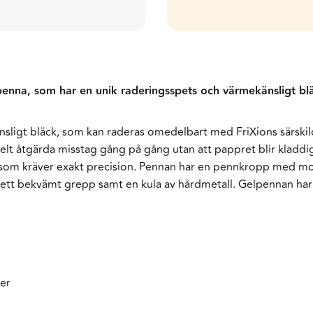
penna, som har en unik raderingsspets och värmekänsligt bläc
ligt bläck, som kan raderas omedelbart med FriXions särskil
elt åtgärda misstag gång på gång utan att pappret blir kladdig
 som kräver exakt precision. Pennan har en pennkropp med mode
ett bekvämt grepp samt en kula av hårdmetall. Gelpennan har 
ner