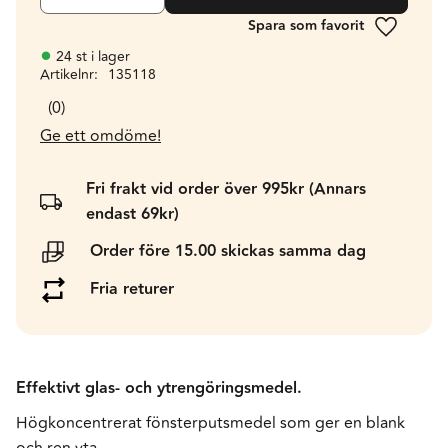
Lägg till 
24 st i lager
Artikelnr
135118
0
Ge ett omdöme!
Fri frakt vid order över 995kr (Annars
endast 69kr)
Order före 15.00 skickas samma dag
Fria returer
Effektivt glas- och ytrengöringsmedel.
Högkoncentrerat fönsterputsmedel som ger en blank
och ren yta.