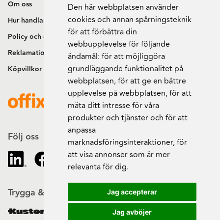
Om oss
Den här webbplatsen använder
cookies och annan spårningsteknik
Hur handlar jag?
för att förbättra din
Policy och cookies
webbupplevelse för följande
Reklamation och retur
ändamål:
för att möjliggöra
grundläggande funktionalitet på
Köpvillkor
webbplatsen
,
för att ge en bättre
upplevelse på webbplatsen
,
för att
mäta ditt intresse för våra
produkter och tjänster och för att
anpassa
Följ oss
marknadsföringsinteraktioner
,
för
att visa annonser som är mer
relevanta för dig
.
Trygga & säkra beställningar
Jag accepterar
Jag avböjer