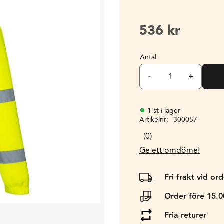
536
kr
Antal
-
+
1 st i lager
Artikelnr
300057
0
Ge ett omdöme!
Fri frakt vid or
Order före 15.
Fria returer