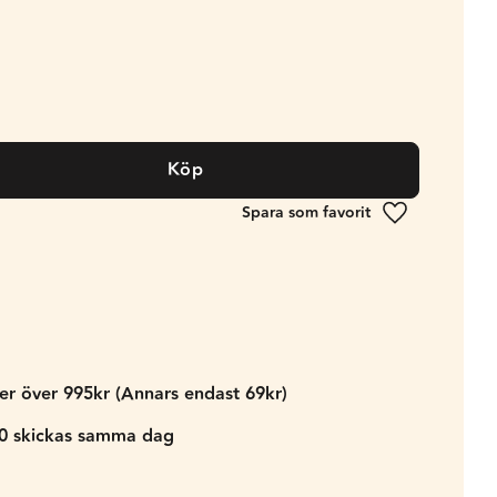
Köp
Lägg till i fa
der över 995kr (Annars endast 69kr)
00 skickas samma dag