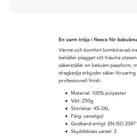
En varm tröja i fleece för bekväm
Värme och komfort kombinerad med e
behåller plagget sitt fräscha utse
säkerställer en bekväm passform, m
dragkedja erbjuder säker förvaring 
professionell finish.
Material: 100% polyester
Vikt: 250g
Storlekar: XS-3XL
Färg: varselgul
Godkänd enligt: EN ISO 2047
Skyddsklass varsel: 3