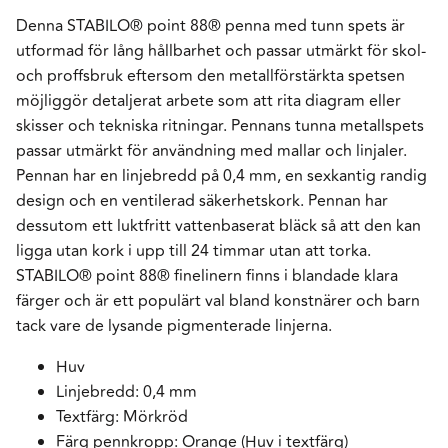
Denna STABILO® point 88® penna med tunn spets är
utformad för lång hållbarhet och passar utmärkt för skol-
och proffsbruk eftersom den metallförstärkta spetsen
möjliggör detaljerat arbete som att rita diagram eller
skisser och tekniska ritningar. Pennans tunna metallspets
passar utmärkt för användning med mallar och linjaler.
Pennan har en linjebredd på 0,4 mm, en sexkantig randig
design och en ventilerad säkerhetskork. Pennan har
dessutom ett luktfritt vattenbaserat bläck så att den kan
ligga utan kork i upp till 24 timmar utan att torka.
STABILO® point 88® finelinern finns i blandade klara
färger och är ett populärt val bland konstnärer och barn
tack vare de lysande pigmenterade linjerna.
Huv
Linjebredd: 0,4 mm
Textfärg: Mörkröd
Färg pennkropp: Orange (Huv i textfärg)