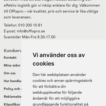
effektiv logistik gör vi inköp enklare för dig. Välkommen
till Offixpro – när kvalitet, pris och service är lika viktiga
som leveransen.
Telefon:
010 300 10 81
E-post:
info@offixpro.se
Svarstider Mån-Fre 8.30-17.00
Kundservice
Vi använder oss av
Kontakt
cookies
Mina sidor
Om oss
Den här webbplatsen använder
cookies och annan spårningsteknik
Hur handlar jag?
för att förbättra din
Policy och cookies
webbupplevelse för följande
Reklamation och retur
ändamål:
för att möjliggöra
grundläggande funktionalitet på
Köpvillkor