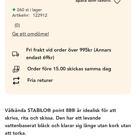
Lägg till 
260 st i lager
Artikelnr
122912
0
Ge ett omdöme!
Fri frakt vid order över 995kr (Annars
endast 69kr)
Order före 15.00 skickas samma dag
Fria returer
Välkända STABILO® point 88® är idealisk för att
skriva, rita och skissa. Den har ett levande
vattenbaserat bläck och klarar sig länge utan kork utan
att torka.