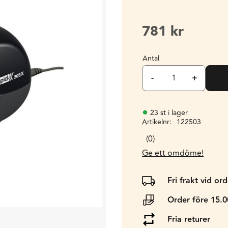
781
kr
Antal
-
+
23 st i lager
Artikelnr
122503
0
Ge ett omdöme!
Fri frakt vid or
Order före 15.
Fria returer