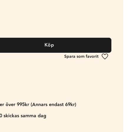
Köp
Lägg till i fa
der över 995kr (Annars endast 69kr)
00 skickas samma dag