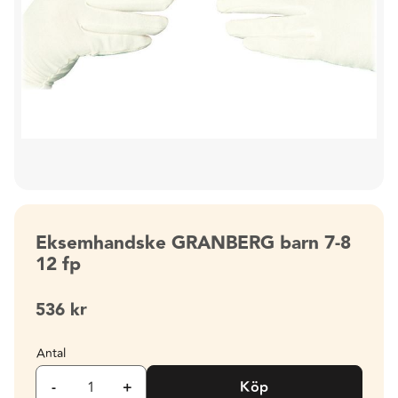
Eksemhandske GRANBERG barn 7-8
12 fp
536
kr
Antal
-
+
Köp