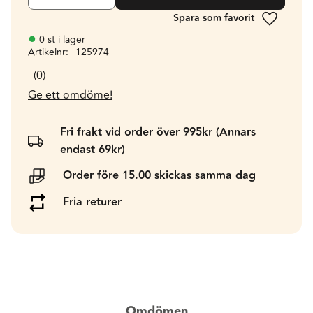
Lägg till 
0 st i lager
Artikelnr
125974
0
Ge ett omdöme!
Fri frakt vid order över 995kr (Annars
endast 69kr)
Order före 15.00 skickas samma dag
Fria returer
Omdömen