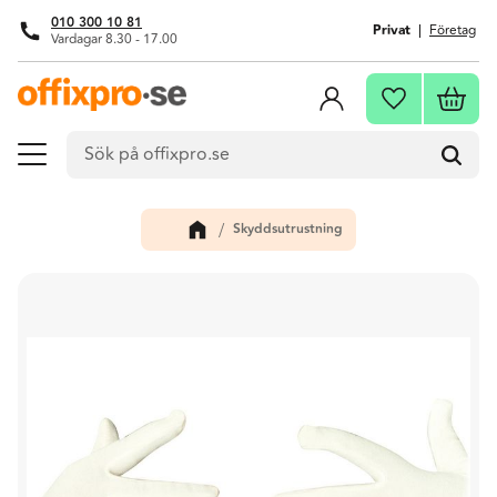
010 300 10 81
Privat
Företag
Vardagar 8.30 - 17.00
Meny
Kundva
Favoriter
Skyddsutrustning