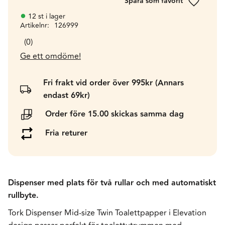
Lägg till 
12 st i lager
Artikelnr
126999
0
Ge ett omdöme!
Fri frakt vid order över 995kr (Annars
endast 69kr)
Order före 15.00 skickas samma dag
Fria returer
Dispenser med plats för två rullar och med automatiskt
rullbyte.
Tork Dispenser Mid-size Twin Toalettpapper i Elevation