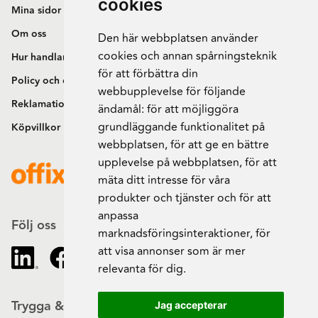
cookies
Mina sidor
Om oss
Den här webbplatsen använder
cookies och annan spårningsteknik
Hur handlar jag?
för att förbättra din
Policy och cookies
webbupplevelse för följande
Reklamation och retur
ändamål:
för att möjliggöra
grundläggande funktionalitet på
Köpvillkor
webbplatsen
,
för att ge en bättre
upplevelse på webbplatsen
,
för att
mäta ditt intresse för våra
produkter och tjänster och för att
anpassa
Följ oss
marknadsföringsinteraktioner
,
för
att visa annonser som är mer
relevanta för dig
.
Trygga & säkra beställningar
Jag accepterar