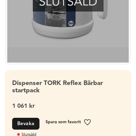
SLUTSÅLD
Dispenser TORK Reflex Bärbar
startpack
1 061
kr
Bevaka
Lägg till i favoriter
Slutsåld