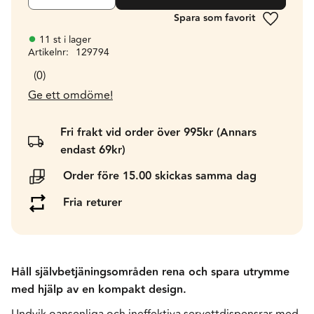
Lägg till 
11 st i lager
Artikelnr
129794
0
Ge ett omdöme!
Fri frakt vid order över 995kr (Annars
endast 69kr)
Order före 15.00 skickas samma dag
Fria returer
Håll självbetjäningsområden rena och spara utrymme
med hjälp av en kompakt design.
Undvik oansenliga och ineffektiva servettdispensrar med