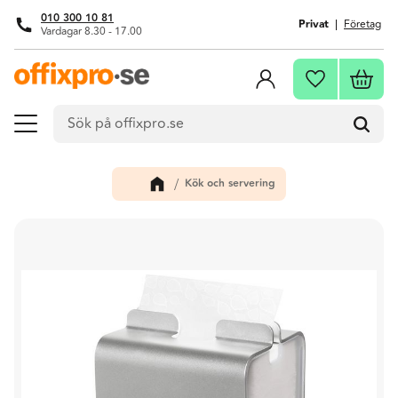
010 300 10 81
Privat
Företag
Vardagar 8.30 - 17.00
Meny
Kundva
Favoriter
Kök och servering