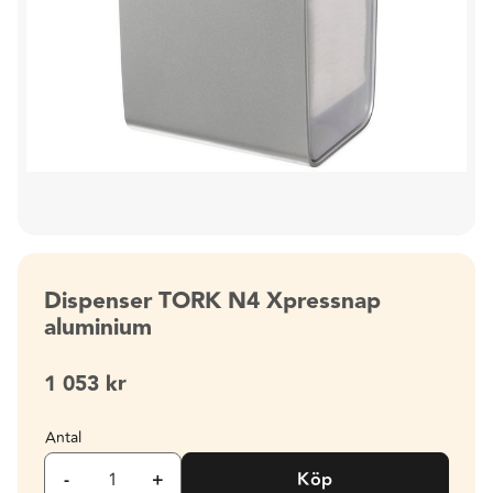
Dispenser TORK N4 Xpressnap
aluminium
1 053
kr
Antal
-
+
Köp