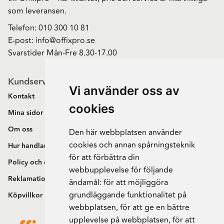
som leveransen.
Telefon:
010 300 10 81
E-post:
info@offixpro.se
Svarstider Mån-Fre 8.30-17.00
Kundservice
Vi använder oss av
Kontakt
cookies
Mina sidor
Om oss
Den här webbplatsen använder
cookies och annan spårningsteknik
Hur handlar jag?
för att förbättra din
Policy och cookies
webbupplevelse för följande
Reklamation och retur
ändamål:
för att möjliggöra
grundläggande funktionalitet på
Köpvillkor
webbplatsen
,
för att ge en bättre
upplevelse på webbplatsen
,
för att