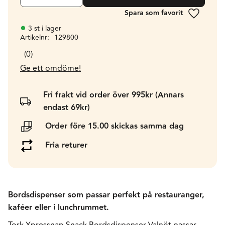
Lägg till 
3 st i lager
Artikelnr
129800
0
Ge ett omdöme!
Fri frakt vid order över 995kr (Annars
endast 69kr)
Order före 15.00 skickas samma dag
Fria returer
Bordsdispenser som passar perfekt på restauranger,
kaféer eller i lunchrummet.
Tork Xpressnap Snack Bordsdispenser Valnöt passar