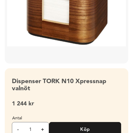
Dispenser TORK N10 Xpressnap
valnöt
1 244
kr
Antal
-
+
Köp