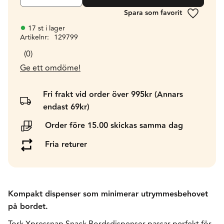
Lägg till 
17 st i lager
Artikelnr
129799
0
Ge ett omdöme!
Fri frakt vid order över 995kr (Annars
endast 69kr)
Order före 15.00 skickas samma dag
Fria returer
Kompakt dispenser som minimerar utrymmesbehovet
på bordet.
Tork Xpressnap Snack Bordsdispenser passar perfekt för