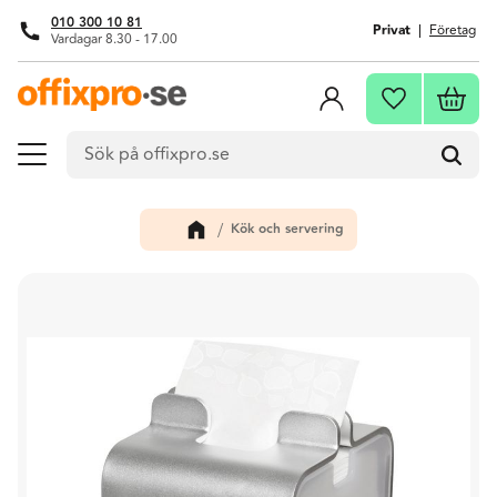
010 300 10 81
Privat
Företag
Vardagar 8.30 - 17.00
Meny
Kundva
Favoriter
Kök och servering