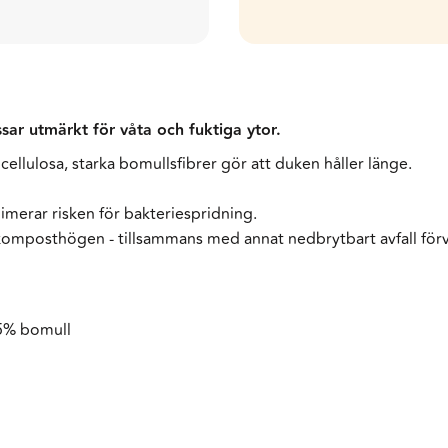
r utmärkt för våta och fuktiga ytor.
ellulosa, starka bomullsfibrer gör att duken håller länge.
nimerar risken för bakteriespridning.
 komposthögen - tillsammans med annat nedbrytbart avfall förv
35% bomull