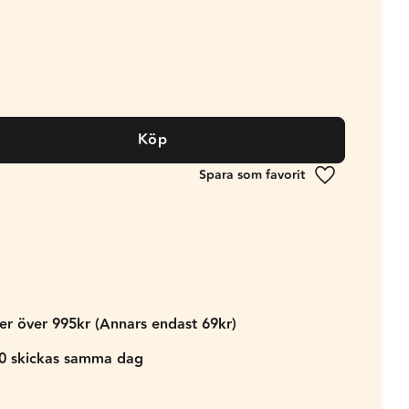
Köp
Lägg till i fa
der över 995kr (Annars endast 69kr)
00 skickas samma dag