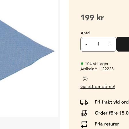
199
kr
Antal
-
+
104 st i lager
Artikelnr
122223
0
Ge ett omdöme!
Fri frakt vid or
Order före 15.
Fria returer