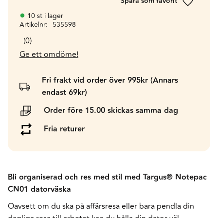
Lägg till 
10 st i lager
Artikelnr
535598
0
Ge ett omdöme!
Fri frakt vid order över 995kr (Annars
endast 69kr)
Order före 15.00 skickas samma dag
Fria returer
Bli organiserad och res med stil med Targus® Notepac
CN01 datorväska
Oavsett om du ska på affärsresa eller bara pendla din