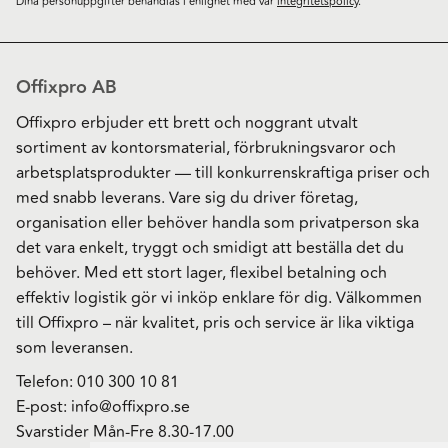
Dina personuppgifter behandlas i enlighet med vår
integritetspolicy
.
Offixpro AB
Offixpro erbjuder ett brett och noggrant utvalt
sortiment av kontorsmaterial, förbrukningsvaror och
arbetsplatsprodukter — till konkurrenskraftiga priser och
med snabb leverans. Vare sig du driver företag,
organisation eller behöver handla som privatperson ska
det vara enkelt, tryggt och smidigt att beställa det du
behöver. Med ett stort lager, flexibel betalning och
effektiv logistik gör vi inköp enklare för dig. Välkommen
till Offixpro – när kvalitet, pris och service är lika viktiga
som leveransen.
Telefon:
010 300 10 81
E-post:
info@offixpro.se
Svarstider Mån-Fre 8.30-17.00