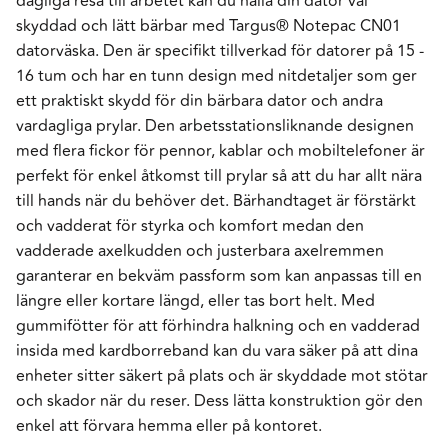
dagliga resa till arbetet kan du hålla din dator väl
skyddad och lätt bärbar med Targus® Notepac CN01
datorväska. Den är specifikt tillverkad för datorer på 15 -
16 tum och har en tunn design med nitdetaljer som ger
ett praktiskt skydd för din bärbara dator och andra
vardagliga prylar. Den arbetsstationsliknande designen
med flera fickor för pennor, kablar och mobiltelefoner är
perfekt för enkel åtkomst till prylar så att du har allt nära
till hands när du behöver det. Bärhandtaget är förstärkt
och vadderat för styrka och komfort medan den
vadderade axelkudden och justerbara axelremmen
garanterar en bekväm passform som kan anpassas till en
längre eller kortare längd, eller tas bort helt. Med
gummifötter för att förhindra halkning och en vadderad
insida med kardborreband kan du vara säker på att dina
enheter sitter säkert på plats och är skyddade mot stötar
och skador när du reser. Dess lätta konstruktion gör den
enkel att förvara hemma eller på kontoret.