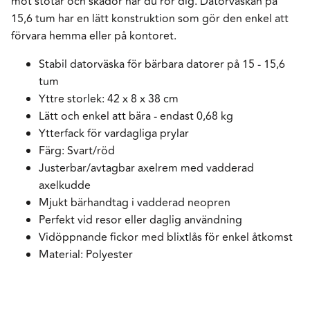
mot stötar och skador när du rör dig. Datorväskan på
15,6 tum har en lätt konstruktion som gör den enkel att
förvara hemma eller på kontoret.
Stabil datorväska för bärbara datorer på 15 - 15,6
tum
Yttre storlek: 42 x 8 x 38 cm
Lätt och enkel att bära - endast 0,68 kg
Ytterfack för vardagliga prylar
Färg: Svart/röd
Justerbar/avtagbar axelrem med vadderad
axelkudde
Mjukt bärhandtag i vadderad neopren
Perfekt vid resor eller daglig användning
Vidöppnande fickor med blixtlås för enkel åtkomst
Material: Polyester