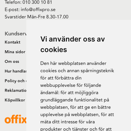
Telefon:
010 300 10 81
E-post:
info@offixpro.se
Svarstider Mån-Fre 8.30-17.00
Kundservice
Vi använder oss av
Kontakt
cookies
Mina sidor
Om oss
Den här webbplatsen använder
cookies och annan spårningsteknik
Hur handlar jag?
för att förbättra din
Policy och cookies
webbupplevelse för följande
Reklamation och retur
ändamål:
för att möjliggöra
grundläggande funktionalitet på
Köpvillkor
webbplatsen
,
för att ge en bättre
upplevelse på webbplatsen
,
för att
mäta ditt intresse för våra
produkter och tjänster och för att