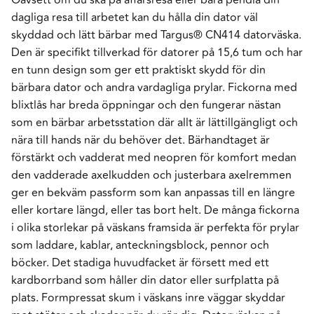
dagliga resa till arbetet kan du hålla din dator väl
skyddad och lätt bärbar med Targus® CN414 datorväska.
Den är specifikt tillverkad för datorer på 15,6 tum och har
en tunn design som ger ett praktiskt skydd för din
bärbara dator och andra vardagliga prylar. Fickorna med
blixtlås har breda öppningar och den fungerar nästan
som en bärbar arbetsstation där allt är lättillgängligt och
nära till hands när du behöver det. Bärhandtaget är
förstärkt och vadderat med neopren för komfort medan
den vadderade axelkudden och justerbara axelremmen
ger en bekväm passform som kan anpassas till en längre
eller kortare längd, eller tas bort helt. De många fickorna
i olika storlekar på väskans framsida är perfekta för prylar
som laddare, kablar, anteckningsblock, pennor och
böcker. Det stadiga huvudfacket är försett med ett
kardborrband som håller din dator eller surfplatta på
plats. Formpressat skum i väskans inre väggar skyddar