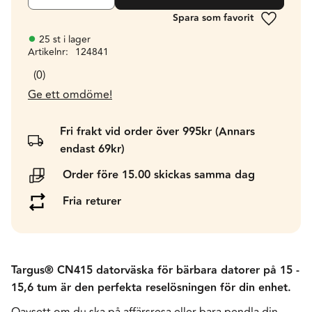
Lägg till 
25 st i lager
Artikelnr
124841
0
Ge ett omdöme!
Fri frakt vid order över 995kr (Annars
endast 69kr)
Order före 15.00 skickas samma dag
Fria returer
Targus® CN415 datorväska för bärbara datorer på 15 -
15,6 tum är den perfekta reselösningen för din enhet.
Oavsett om du ska på affärsresa eller bara pendla din