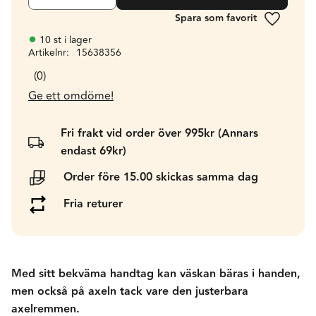
Lägg till 
10 st i lager
Artikelnr
15638356
0
Ge ett omdöme!
Fri frakt vid order över 995kr (Annars
endast 69kr)
Order före 15.00 skickas samma dag
Fria returer
Med sitt bekväma handtag kan väskan bäras i handen,
men också på axeln tack vare den justerbara
axelremmen.