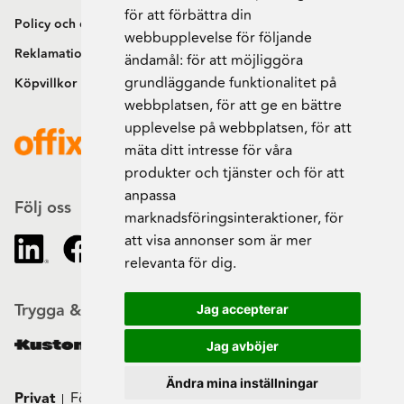
för att förbättra din
Policy och cookies
webbupplevelse för följande
Reklamation och retur
ändamål:
för att möjliggöra
grundläggande funktionalitet på
Köpvillkor
webbplatsen
,
för att ge en bättre
upplevelse på webbplatsen
,
för att
mäta ditt intresse för våra
produkter och tjänster och för att
anpassa
Följ oss
marknadsföringsinteraktioner
,
för
att visa annonser som är mer
relevanta för dig
.
Trygga & säkra beställningar
Jag accepterar
Jag avböjer
Ändra mina inställningar
Privat
Företag