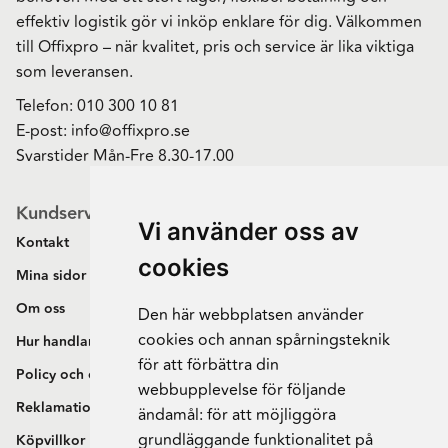
effektiv logistik gör vi inköp enklare för dig. Välkommen
till Offixpro – när kvalitet, pris och service är lika viktiga
som leveransen.
Telefon:
010 300 10 81
E-post:
info@offixpro.se
Svarstider Mån-Fre 8.30-17.00
Kundservice
Vi använder oss av
Kontakt
cookies
Mina sidor
Om oss
Den här webbplatsen använder
cookies och annan spårningsteknik
Hur handlar jag?
för att förbättra din
Policy och cookies
webbupplevelse för följande
Reklamation och retur
ändamål:
för att möjliggöra
grundläggande funktionalitet på
Köpvillkor