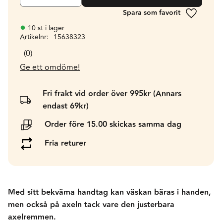
Lägg till 
10 st i lager
Artikelnr
15638323
0
Ge ett omdöme!
Fri frakt vid order över 995kr (Annars
endast 69kr)
Order före 15.00 skickas samma dag
Fria returer
Med sitt bekväma handtag kan väskan bäras i handen,
men också på axeln tack vare den justerbara
axelremmen.