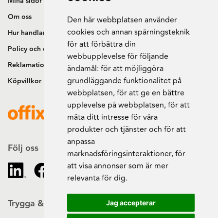
Mina sidor
Om oss
Den här webbplatsen använder
cookies och annan spårningsteknik
Hur handlar jag?
för att förbättra din
Policy och cookies
webbupplevelse för följande
Reklamation och retur
ändamål:
för att möjliggöra
grundläggande funktionalitet på
Köpvillkor
webbplatsen
,
för att ge en bättre
upplevelse på webbplatsen
,
för att
mäta ditt intresse för våra
produkter och tjänster och för att
anpassa
Följ oss
marknadsföringsinteraktioner
,
för
att visa annonser som är mer
relevanta för dig
.
Trygga & säkra beställningar
Jag accepterar