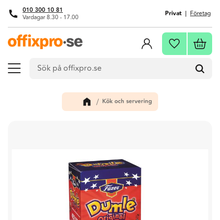
010 300 10 81
Privat
Företag
Vardagar 8.30 - 17.00
Meny
Kundva
Favoriter
Kök och servering