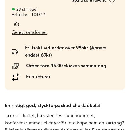
Lägg till 
23 st i lager
Artikelnr
134847
0
Ge ett omdöme!
Fri frakt vid order över 995kr (Annars
endast 69kr)
Order före 15.00 skickas samma dag
Fria returer
En riktigt god, styckförpackad chokladkola!
Ta en till kaffet, ha ståendes i lunchrummet,
konferensrummet eller varför inte köpa hem en kartong?