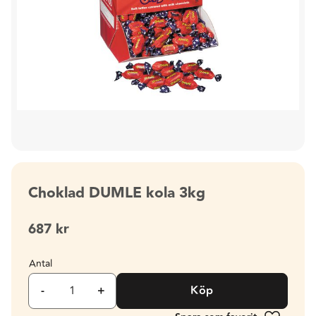
Choklad DUMLE kola 3kg
687
kr
Antal
-
+
Köp