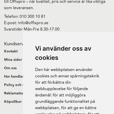
till Offixpro – när kvalitet, pris och service är lika viktiga
som leveransen.
Telefon:
010 300 10 81
E-post:
info@offixpro.se
Svarstider Mån-Fre 8.30-17.00
Kundservice
Vi använder oss av
Kontakt
cookies
Mina sidor
Om oss
Den här webbplatsen använder
cookies och annan spårningsteknik
Hur handlar jag?
för att förbättra din
Policy och cookies
webbupplevelse för följande
Reklamation och retur
ändamål:
för att möjliggöra
grundläggande funktionalitet på
Köpvillkor
webbplatsen
,
för att ge en bättre