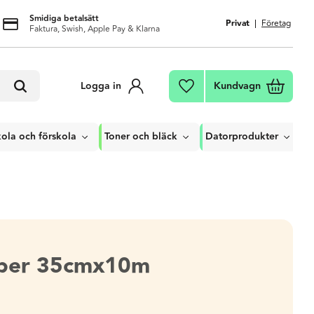
Smidiga betalsätt
Privat
Företag
Faktura, Swish, Apple Pay & Klarna
Kundvagn
Logga in
Favoriter
ola och förskola
Toner och bläck
Datorprodukter
per 35cmx10m