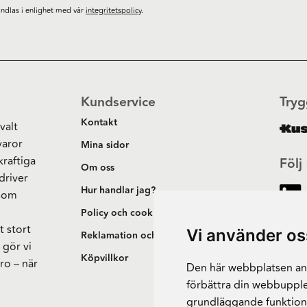
ndlas i enlighet med vår
integritetspolicy
.
Kundservice
Tryg
Kontakt
valt
varor
Mina sidor
kraftiga
Följ
Om oss
driver
Hur handlar jag?
 som
h
Policy och cookies
t stort
Vi använder os
Reklamation och retur
 gör vi
Köpvillkor
ro – när
Den här webbplatsen anv
förbättra din webbupple
grundläggande funktion