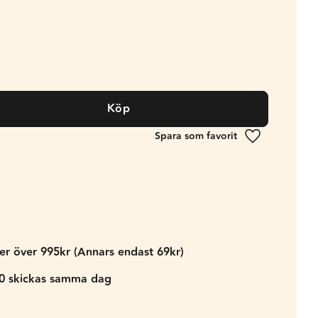
Köp
Lägg till i fa
der över 995kr (Annars endast 69kr)
00 skickas samma dag