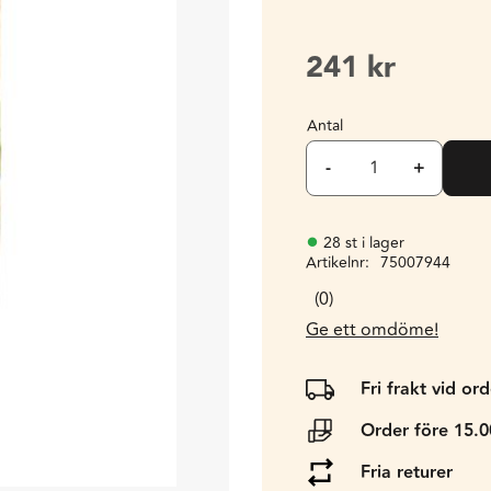
241
kr
Antal
-
+
28 st i lager
Artikelnr
75007944
0
Ge ett omdöme!
Fri frakt vid or
Order före 15.
Fria returer