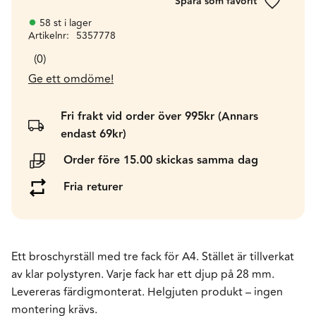
Lägg till 
58 st i lager
Artikelnr
5357778
0
Ge ett omdöme!
Fri frakt vid order över 995kr (Annars
endast 69kr)
Order före 15.00 skickas samma dag
Fria returer
Ett broschyrställ med tre fack för A4. Stället är tillverkat
av klar polystyren. Varje fack har ett djup på 28 mm.
Levereras färdigmonterat. Helgjuten produkt – ingen
montering krävs.