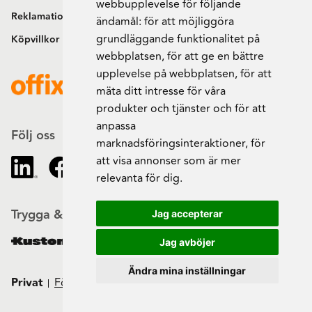
webbupplevelse för följande
Reklamation och retur
ändamål:
för att möjliggöra
grundläggande funktionalitet på
Köpvillkor
webbplatsen
,
för att ge en bättre
upplevelse på webbplatsen
,
för att
mäta ditt intresse för våra
produkter och tjänster och för att
anpassa
Följ oss
marknadsföringsinteraktioner
,
för
att visa annonser som är mer
relevanta för dig
.
Trygga & säkra beställningar
Jag accepterar
Jag avböjer
Ändra mina inställningar
Privat
Företag