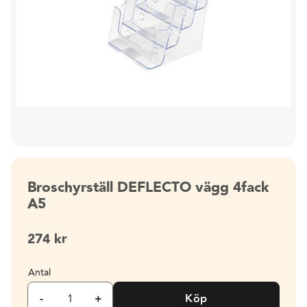
Broschyrställ DEFLECTO vägg 4fack
A5
274
kr
Antal
-
+
Köp