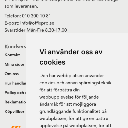
som leveransen.
Telefon:
010 300 10 81
E-post:
info@offixpro.se
Svarstider Mån-Fre 8.30-17.00
Kundservice
Vi använder oss av
Kontakt
cookies
Mina sidor
Om oss
Den här webbplatsen använder
cookies och annan spårningsteknik
Hur handlar jag?
för att förbättra din
Policy och cookies
webbupplevelse för följande
Reklamation och retur
ändamål:
för att möjliggöra
grundläggande funktionalitet på
Köpvillkor
webbplatsen
,
för att ge en bättre
upplevelse på webbplatsen
,
för att