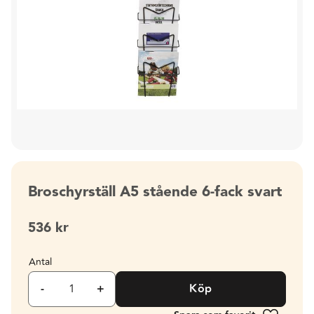
Broschyrställ A5 stående 6-fack svart
536
kr
Antal
-
+
Köp