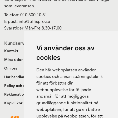
som leveransen.
Telefon:
010 300 10 81
E-post:
info@offixpro.se
Svarstider Mån-Fre 8.30-17.00
Kundservice
Vi använder oss av
Kontakt
cookies
Mina sidor
Om oss
Den här webbplatsen använder
cookies och annan spårningsteknik
Hur handlar jag?
för att förbättra din
Policy och cookies
webbupplevelse för följande
Reklamation och retur
ändamål:
för att möjliggöra
grundläggande funktionalitet på
Köpvillkor
webbplatsen
,
för att ge en bättre
upplevelse på webbplatsen
,
för att