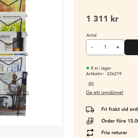
1 311
kr
Antal
-
+
8 st i lager
Artikelnr
226219
0
Ge ett omdöme!
Fri frakt vid or
Order före 15.
Fria returer