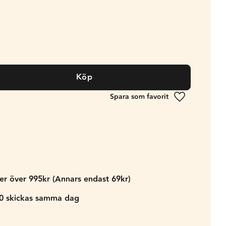
Köp
Lägg till i fa
der över 995kr (Annars endast 69kr)
00 skickas samma dag