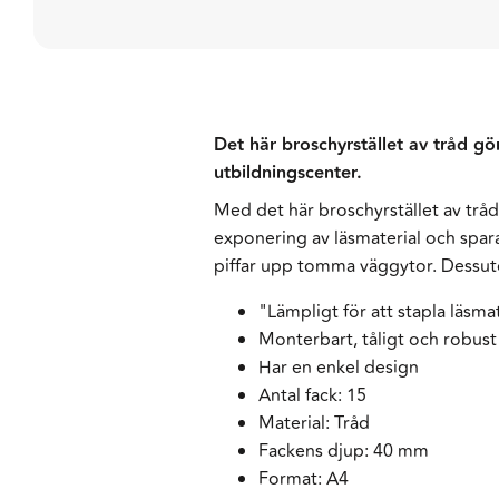
Det här broschyrstället av tråd gör
utbildningscenter.
Med det här broschyrstället av tråd 
exponering av läsmaterial och spara
piffar upp tomma väggytor. Dessuto
"Lämpligt för att stapla läsmat
Monterbart, tåligt och robust
Har en enkel design
Antal fack: 15
Material: Tråd
Fackens djup: 40 mm
Format: A4