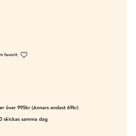
Lägg till i favoriter
der över 995kr (Annars endast 69kr)
00 skickas samma dag