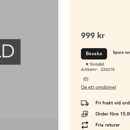
999
kr
LD
Bevaka
Slutsåld
Artikelnr
226218
0
Ge ett omdöme!
Fri frakt vid or
Order före 15.
Fria returer