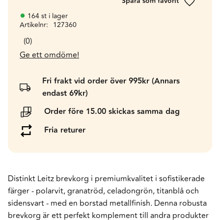
Lägg till 
164 st i lager
Artikelnr
127360
0
Ge ett omdöme!
Fri frakt vid order över 995kr (Annars
endast 69kr)
Order före 15.00 skickas samma dag
Fria returer
Distinkt Leitz brevkorg i premiumkvalitet i sofistikerade
färger - polarvit, granatröd, celadongrön, titanblå och
sidensvart - med en borstad metallfinish. Denna robusta
brevkorg är ett perfekt komplement till andra produkter