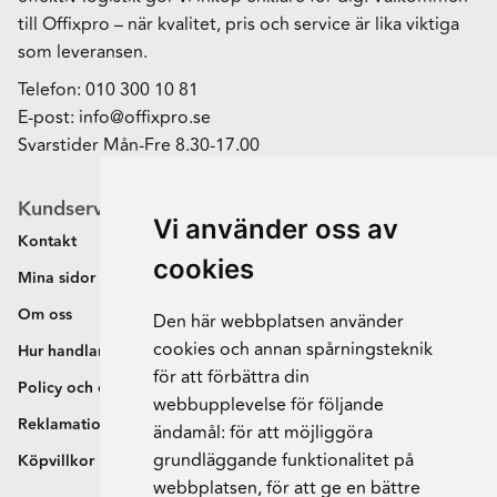
till Offixpro – när kvalitet, pris och service är lika viktiga
som leveransen.
Telefon:
010 300 10 81
E-post:
info@offixpro.se
Svarstider Mån-Fre 8.30-17.00
Kundservice
Vi använder oss av
Kontakt
cookies
Mina sidor
Om oss
Den här webbplatsen använder
cookies och annan spårningsteknik
Hur handlar jag?
för att förbättra din
Policy och cookies
webbupplevelse för följande
Reklamation och retur
ändamål:
för att möjliggöra
grundläggande funktionalitet på
Köpvillkor
webbplatsen
,
för att ge en bättre