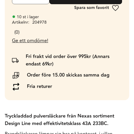
Lägg till 
10 st i lager
Artikelnr
204978
0
Ge ett omdöme!
Fri frakt vid order över 995kr (Annars
endast 69kr)
Order före 15.00 skickas samma dag
Fria returer
Tryckladdad pulversläckare från Nexas sortiment
Design Line med effektivitetsklass 43A 233BC.
Brandsläckaren lämpar sig bra på kontoret, i villan,