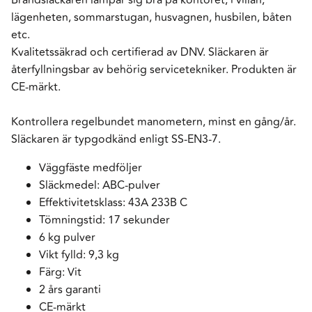
lägenheten, sommarstugan, husvagnen, husbilen, båten
etc.
Kvalitetssäkrad och certifierad av DNV. Släckaren är
återfyllningsbar av behörig servicetekniker. Produkten är
CE-märkt.
Kontrollera regelbundet manometern, minst en gång/år.
Släckaren är typgodkänd enligt SS-EN3-7.
Väggfäste medföljer
Släckmedel: ABC-pulver
Effektivitetsklass: 43A 233B C
Tömningstid: 17 sekunder
6 kg pulver
Vikt fylld: 9,3 kg
Färg: Vit
2 års garanti
CE-märkt