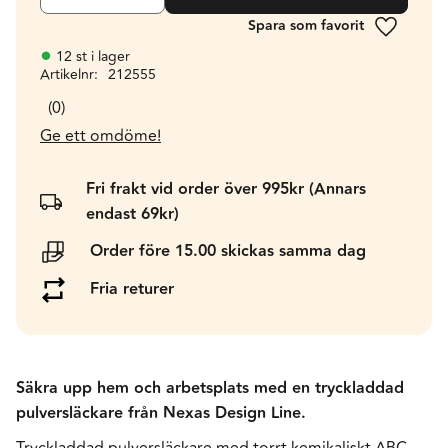
Lägg till 
12 st i lager
Artikelnr
212555
0
Ge ett omdöme!
Fri frakt vid order över 995kr (Annars
endast 69kr)
Order före 15.00 skickas samma dag
Fria returer
Säkra upp hem och arbetsplats med en tryckladdad
pulversläckare från Nexas Design Line.
Tryckladdad pulversläckare med torrt kemikaliskt ABC-