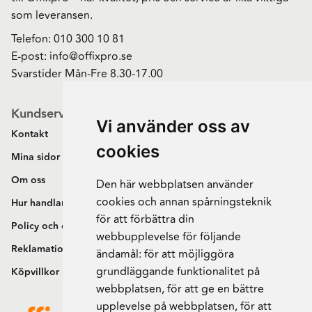
som leveransen.
Telefon:
010 300 10 81
E-post:
info@offixpro.se
Svarstider Mån-Fre 8.30-17.00
Kundservice
Vi använder oss av
Kontakt
cookies
Mina sidor
Om oss
Den här webbplatsen använder
cookies och annan spårningsteknik
Hur handlar jag?
för att förbättra din
Policy och cookies
webbupplevelse för följande
Reklamation och retur
ändamål:
för att möjliggöra
grundläggande funktionalitet på
Köpvillkor
webbplatsen
,
för att ge en bättre
upplevelse på webbplatsen
,
för att