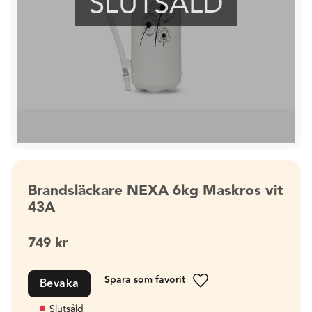
SLUTSÅLD
Brandsläckare NEXA 6kg Maskros vit
43A
749
kr
Bevaka
Lägg till i favoriter
Slutsåld