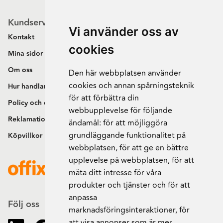
Kundservice
Vi använder oss av
Kontakt
cookies
Mina sidor
Om oss
Den här webbplatsen använder
cookies och annan spårningsteknik
Hur handlar jag?
för att förbättra din
Policy och cookies
webbupplevelse för följande
Reklamation och retur
ändamål:
för att möjliggöra
grundläggande funktionalitet på
Köpvillkor
webbplatsen
,
för att ge en bättre
upplevelse på webbplatsen
,
för att
mäta ditt intresse för våra
produkter och tjänster och för att
anpassa
Följ oss
marknadsföringsinteraktioner
,
för
att visa annonser som är mer