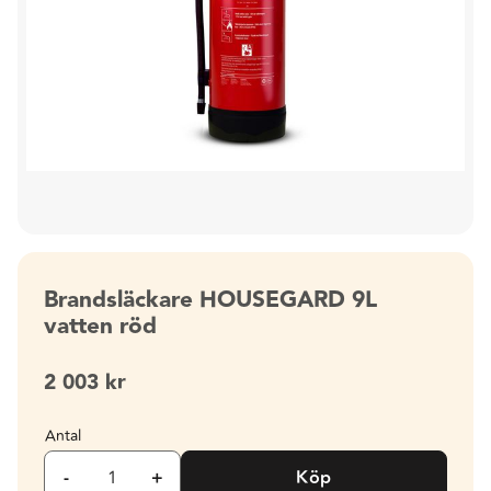
Brandsläckare HOUSEGARD 9L
vatten röd
2 003
kr
Antal
-
+
Köp