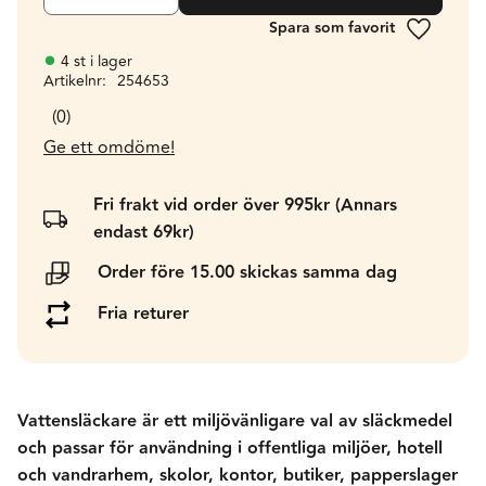
Lägg till 
4 st i lager
Artikelnr
254653
0
Ge ett omdöme!
Fri frakt vid order över 995kr (Annars
endast 69kr)
Order före 15.00 skickas samma dag
Fria returer
Vattensläckare är ett miljövänligare val av släckmedel
och passar för användning i offentliga miljöer, hotell
och vandrarhem, skolor, kontor, butiker, papperslager