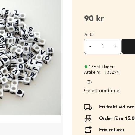
90
kr
Antal
-
+
136 st i lager
Artikelnr
135294
0
Ge ett omdöme!
Fri frakt vid or
Order före 15.
Fria returer