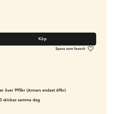
Köp
Lägg till i fa
der över 995kr (Annars endast 69kr)
00 skickas samma dag