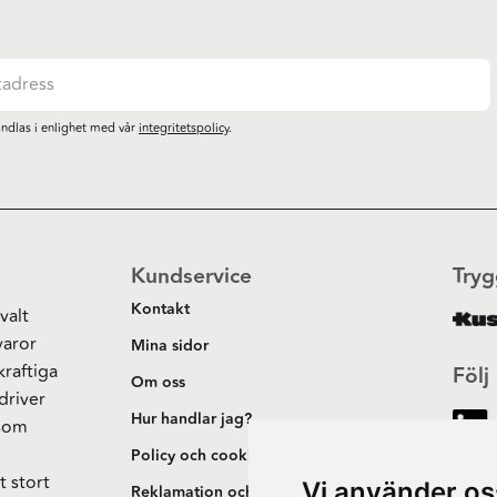
ndlas i enlighet med vår
integritetspolicy
.
Kundservice
Tryg
Kontakt
valt
varor
Mina sidor
kraftiga
Följ
Om oss
driver
Hur handlar jag?
 som
h
Policy och cookies
t stort
Vi använder os
Reklamation och retur