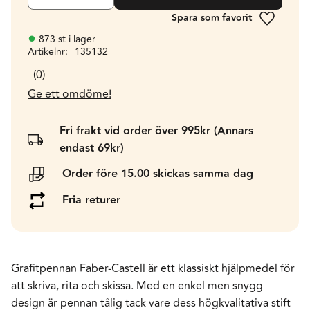
Lägg till 
873 st i lager
Artikelnr
135132
0
Ge ett omdöme!
Fri frakt vid order över 995kr (Annars
endast 69kr)
Order före 15.00 skickas samma dag
Fria returer
Grafitpennan Faber-Castell är ett klassiskt hjälpmedel för
att skriva, rita och skissa. Med en enkel men snygg
design är pennan tålig tack vare dess högkvalitativa stift