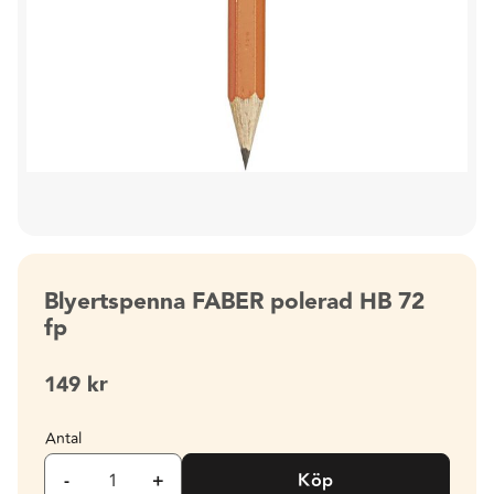
Blyertspenna FABER polerad HB 72
fp
149
kr
Antal
-
+
Köp