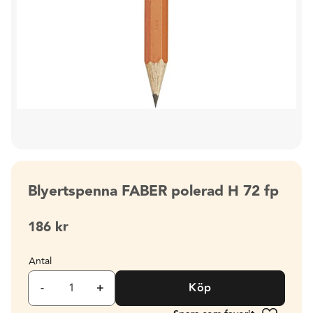
Blyertspenna FABER polerad H 72 fp
186
kr
Antal
-
+
Köp