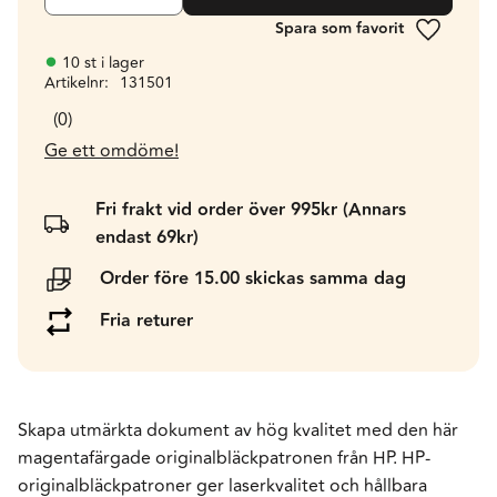
Lägg till 
10 st i lager
Artikelnr
131501
0
Ge ett omdöme!
Fri frakt vid order över 995kr (Annars
endast 69kr)
Order före 15.00 skickas samma dag
Fria returer
Skapa utmärkta dokument av hög kvalitet med den här
magentafärgade originalbläckpatronen från HP. HP-
originalbläckpatroner ger laserkvalitet och hållbara