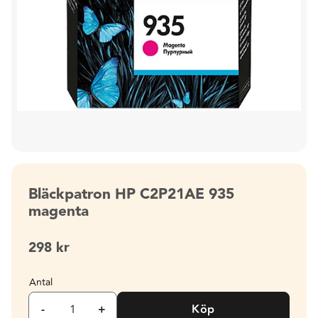
Bläckpatron HP C2P21AE 935
magenta
298
kr
Antal
-
+
Köp