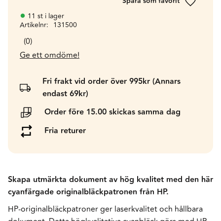
Lägg till 
11 st i lager
Artikelnr
131500
0
Ge ett omdöme!
Fri frakt vid order över 995kr (Annars
endast 69kr)
Order före 15.00 skickas samma dag
Fria returer
Skapa utmärkta dokument av hög kvalitet med den här
cyanfärgade originalbläckpatronen från HP.
HP-originalbläckpatroner ger laserkvalitet och hållbara