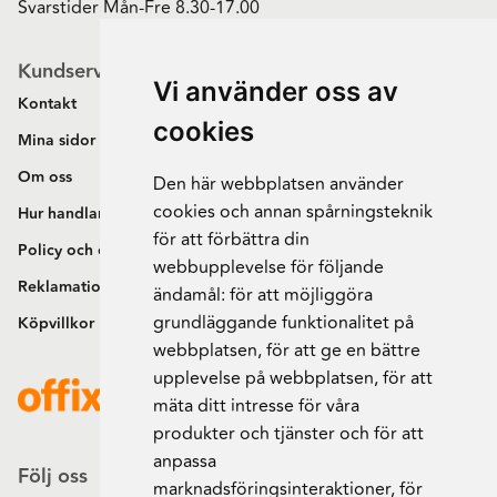
Svarstider Mån-Fre 8.30-17.00
Kundservice
Vi använder oss av
Kontakt
cookies
Mina sidor
Om oss
Den här webbplatsen använder
cookies och annan spårningsteknik
Hur handlar jag?
för att förbättra din
Policy och cookies
webbupplevelse för följande
Reklamation och retur
ändamål:
för att möjliggöra
grundläggande funktionalitet på
Köpvillkor
webbplatsen
,
för att ge en bättre
upplevelse på webbplatsen
,
för att
mäta ditt intresse för våra
produkter och tjänster och för att
anpassa
Följ oss
marknadsföringsinteraktioner
,
för