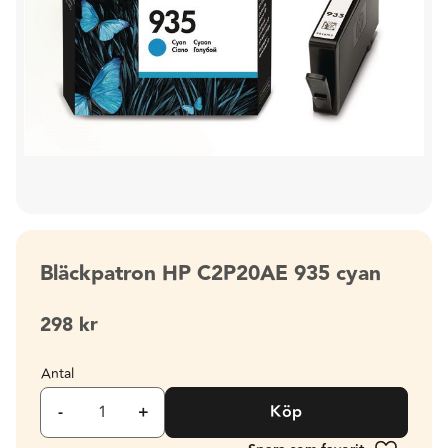
Bläckpatron HP C2P20AE 935 cyan
298
kr
Antal
-
+
Köp