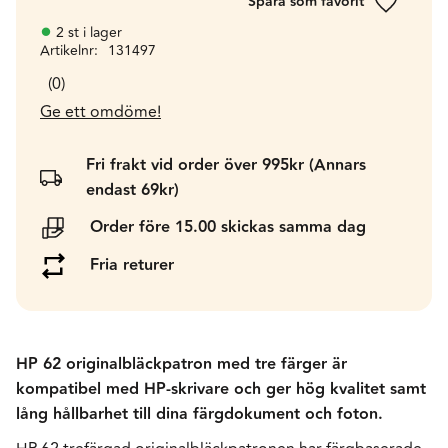
Lägg till 
2 st i lager
Artikelnr
131497
0
Ge ett omdöme!
Fri frakt vid order över 995kr (Annars
endast 69kr)
Order före 15.00 skickas samma dag
Fria returer
HP 62 originalbläckpatron med tre färger är
kompatibel med HP-skrivare och ger hög kvalitet samt
lång hållbarhet till dina färgdokument och foton.