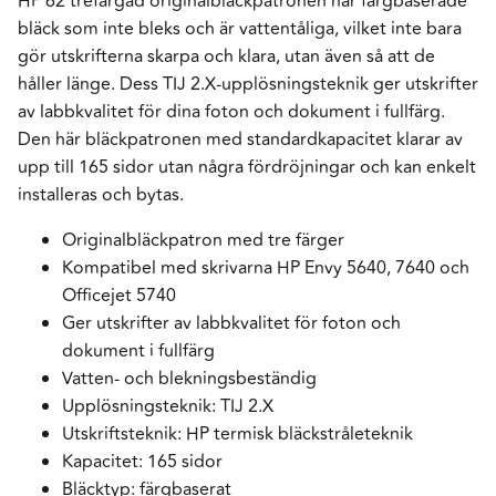
HP 62 trefärgad originalbläckpatronen har färgbaserade
bläck som inte bleks och är vattentåliga, vilket inte bara
gör utskrifterna skarpa och klara, utan även så att de
håller länge. Dess TIJ 2.X-upplösningsteknik ger utskrifter
av labbkvalitet för dina foton och dokument i fullfärg.
Den här bläckpatronen med standardkapacitet klarar av
upp till 165 sidor utan några fördröjningar och kan enkelt
installeras och bytas.
Originalbläckpatron med tre färger
Kompatibel med skrivarna HP Envy 5640, 7640 och
Officejet 5740
Ger utskrifter av labbkvalitet för foton och
dokument i fullfärg
Vatten- och blekningsbeständig
Upplösningsteknik: TIJ 2.X
Utskriftsteknik: HP termisk bläckstråleteknik
Kapacitet: 165 sidor
Bläcktyp: färgbaserat