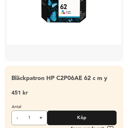
Bläckpatron HP C2P06AE 62 c m y
451
kr
Antal
-
+
Köp