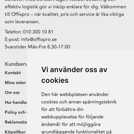
effektiv logistik gör vi inköp enklare för dig. Välkommen
till Offixpro – när kvalitet, pris och service är lika viktiga
som leveransen.
Telefon:
010 300 10 81
E-post:
info@offixpro.se
Svarstider Mån-Fre 8.30-17.00
Kundservice
Vi använder oss av
Kontakt
cookies
Mina sidor
Om oss
Den här webbplatsen använder
cookies och annan spårningsteknik
Hur handlar jag?
för att förbättra din
Policy och cookies
webbupplevelse för följande
Reklamation och retur
ändamål:
för att möjliggöra
grundläggande funktionalitet på
Köpvillkor