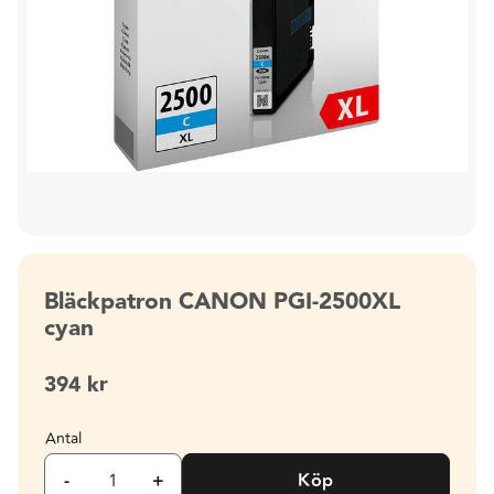
Bläckpatron CANON PGI-2500XL
cyan
394
kr
Antal
-
+
Köp