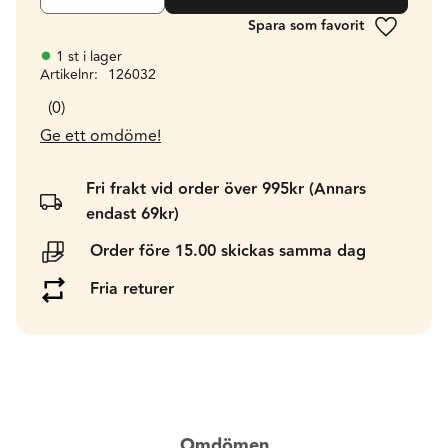
Lägg till 
1 st i lager
Artikelnr
126032
0
Ge ett omdöme!
Fri frakt vid order över 995kr (Annars
endast 69kr)
Order före 15.00 skickas samma dag
Fria returer
Omdömen