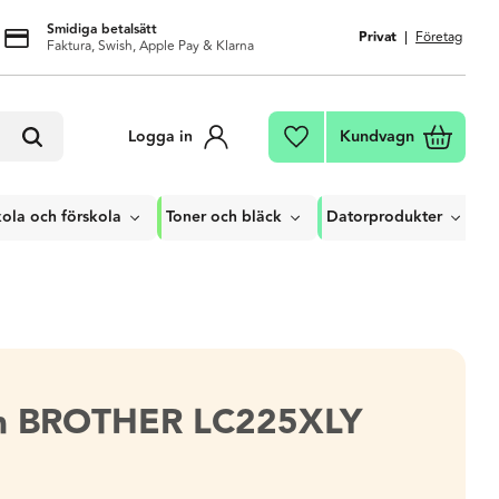
Smidiga betalsätt
Privat
Företag
Faktura, Swish, Apple Pay & Klarna
Kundvagn
Logga in
Favoriter
ola och förskola
Toner och bläck
Datorprodukter
on BROTHER LC225XLY