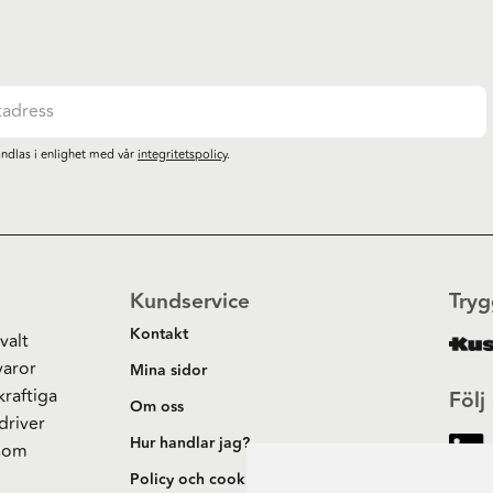
ndlas i enlighet med vår
integritetspolicy
.
Kundservice
Tryg
Kontakt
valt
varor
Mina sidor
kraftiga
Följ
Om oss
driver
Hur handlar jag?
 som
h
Policy och cookies