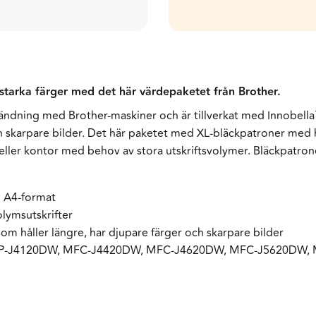
starka färger med det här värdepaketet från Brother.
ändning med Brother-maskiner och är tillverkat med Innobella™
ch skarpare bilder. Det här paketet med XL-bläckpatroner med 
eller kontor med behov av stora utskriftsvolymer. Bläckpatron
 i A4-format
lymsutskrifter
som håller längre, har djupare färger och skarpare bilder
DCP-J4120DW, MFC-J4420DW, MFC-J4620DW, MFC-J5620DW