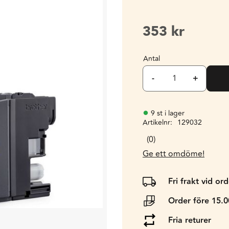
353
kr
Antal
-
+
9 st i lager
Artikelnr
129032
0
Ge ett omdöme!
Fri frakt vid or
Order före 15.
Fria returer