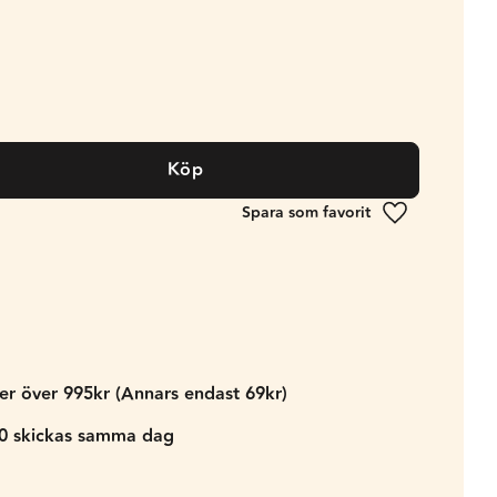
Köp
Lägg till i fa
der över 995kr (Annars endast 69kr)
00 skickas samma dag