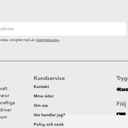
ndlas i enlighet med vår
integritetspolicy
.
Kundservice
Tryg
Kontakt
valt
varor
Mina sidor
kraftiga
Följ
Om oss
driver
Hur handlar jag?
 som
h
Policy och cookies