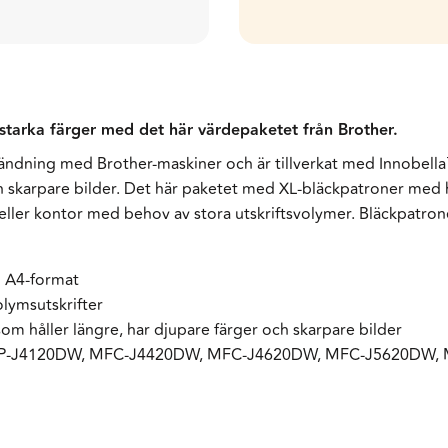
starka färger med det här värdepaketet från Brother.
ändning med Brother-maskiner och är tillverkat med Innobella™
ch skarpare bilder. Det här paketet med XL-bläckpatroner med 
eller kontor med behov av stora utskriftsvolymer. Bläckpatron
 i A4-format
lymsutskrifter
som håller längre, har djupare färger och skarpare bilder
DCP-J4120DW, MFC-J4420DW, MFC-J4620DW, MFC-J5620DW