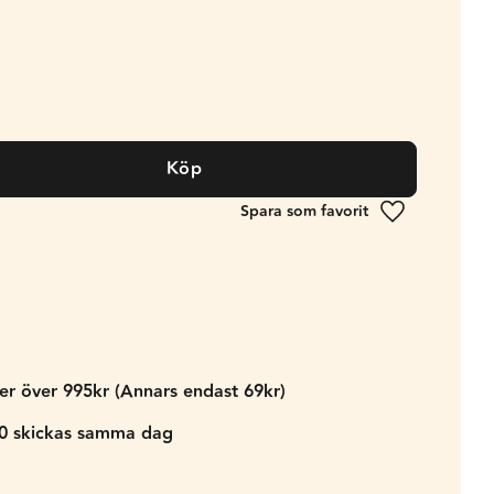
Köp
Lägg till i fa
der över 995kr (Annars endast 69kr)
00 skickas samma dag