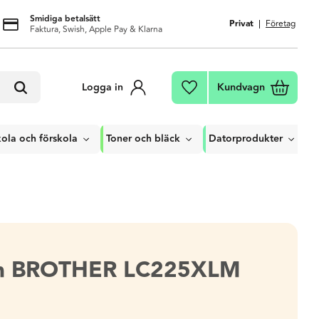
Smidiga betalsätt
Privat
Företag
Faktura, Swish, Apple Pay & Klarna
Kundvagn
Logga in
Favoriter
ola och förskola
Toner och bläck
Datorprodukter
on BROTHER LC225XLM