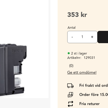
353
kr
Antal
-
+
2 st i lager
Artikelnr
129031
0
Ge ett omdöme!
Fri frakt vid or
Order före 15.
Fria returer