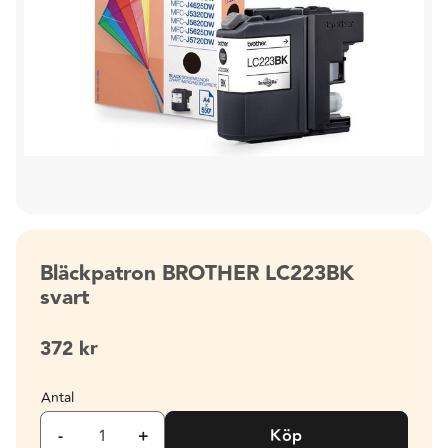
Bläckpatron BROTHER LC223BK
svart
372
kr
Antal
-
+
Köp