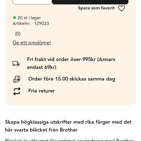
Lägg till 
20 st i lager
Artikelnr
129023
0
Ge ett omdöme!
Fri frakt vid order över 995kr (Annars
endast 69kr)
Order före 15.00 skickas samma dag
Fria returer
Skapa högklassiga utskrifter med rika färger med det
här svarta bläcket från Brother
Bläcket är utformat för optimal användning med Brother-