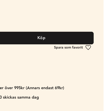
Köp
Lägg till i fa
der över 995kr (Annars endast 69kr)
00 skickas samma dag