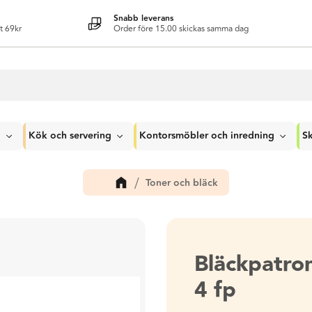
Snabb leverans
t 69kr
Order före 15.00 skickas samma dag
g
Kök och servering
Kontorsmöbler och inredning
Sk
Toner och bläck
Bläckpatr
4 fp