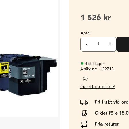
1 526
kr
Antal
-
+
4 st i lager
Artikelnr
122715
0
Ge ett omdöme!
Fri frakt vid or
Order före 15.
Fria returer