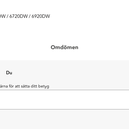
DW / 6720DW / 6920DW
Omdömen
Du
järna för att sätta ditt betyg