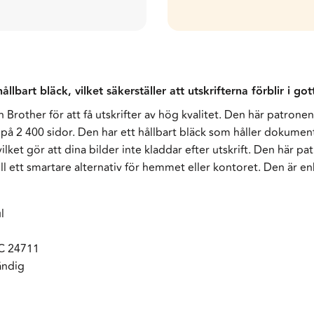
lbart bläck, vilket säkerställer att utskrifterna förblir i got
Brother för att få utskrifter av hög kvalitet. Den här patronen
 på 2 400 sidor. Den har ett hållbart bläck som håller dokume
 vilket gör att dina bilder inte kladdar efter utskrift. Den här 
ill ett smartare alternativ för hemmet eller kontoret. Den är enke
l
EC 24711
ändig