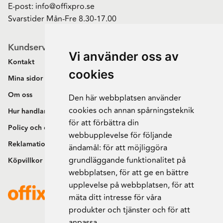
E-post:
info@offixpro.se
Svarstider Mån-Fre 8.30-17.00
Kundservice
Vi använder oss av
Kontakt
cookies
Mina sidor
Om oss
Den här webbplatsen använder
cookies och annan spårningsteknik
Hur handlar jag?
för att förbättra din
Policy och cookies
webbupplevelse för följande
Reklamation och retur
ändamål:
för att möjliggöra
grundläggande funktionalitet på
Köpvillkor
webbplatsen
,
för att ge en bättre
upplevelse på webbplatsen
,
för att
mäta ditt intresse för våra
produkter och tjänster och för att
anpassa