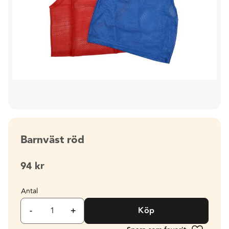
Barnväst röd
94
kr
Antal
-
+
Köp