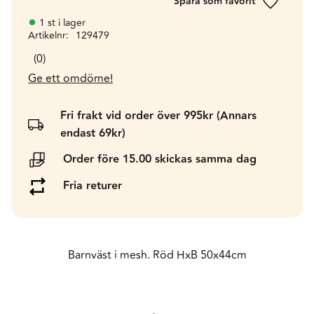
Lägg till 
1 st i lager
Artikelnr
129479
0
Ge ett omdöme!
Fri frakt vid order över 995kr (Annars
endast 69kr)
Order före 15.00 skickas samma dag
Fria returer
Barnväst i mesh. Röd HxB 50x44cm