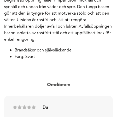
Begränsad öppning håller fimpar utom räckhåll och
synhåll och undan från väder och syre. Den tunga basen
gör att den är tyngre för att motverka stöld och att den
välter. Utsidan är rostfri och lätt att rengöra.
Innerbehållaren döljer avfall och lukter. Avfallsöppningen
har snusplatta av rostfritt stål och ett uppfällbart lock för
enkel rengöring.
Brandsäker och självsläckande
Färg: Svart
Omdömen
Du