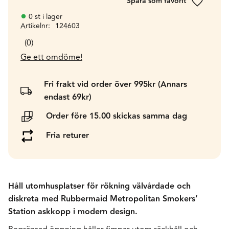
Lägg till 
0 st i lager
Artikelnr
124603
0
Ge ett omdöme!
Fri frakt vid order över 995kr (Annars
endast 69kr)
Order före 15.00 skickas samma dag
Fria returer
Håll utomhusplatser för rökning välvårdade och
diskreta med Rubbermaid Metropolitan Smokers’
Station askkopp i modern design.