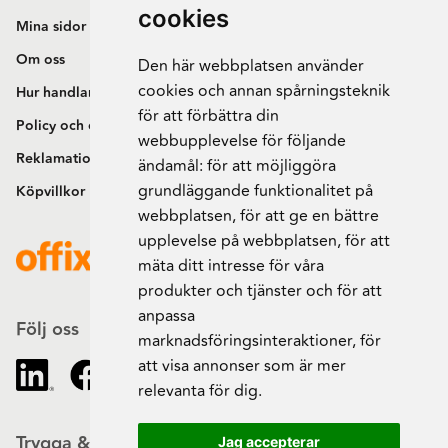
cookies
Mina sidor
Om oss
Den här webbplatsen använder
cookies och annan spårningsteknik
Hur handlar jag?
för att förbättra din
Policy och cookies
webbupplevelse för följande
Reklamation och retur
ändamål:
för att möjliggöra
grundläggande funktionalitet på
Köpvillkor
webbplatsen
,
för att ge en bättre
upplevelse på webbplatsen
,
för att
mäta ditt intresse för våra
produkter och tjänster och för att
anpassa
Följ oss
marknadsföringsinteraktioner
,
för
att visa annonser som är mer
relevanta för dig
.
Trygga & säkra beställningar
Jag accepterar