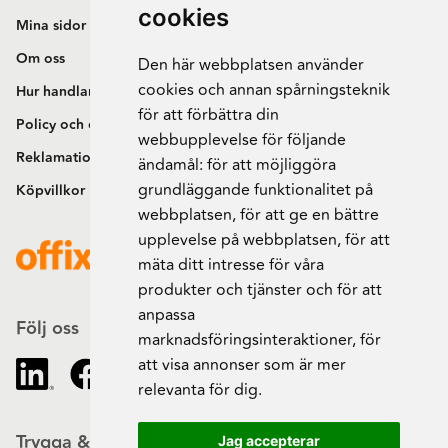
cookies
Mina sidor
Om oss
Den här webbplatsen använder
cookies och annan spårningsteknik
Hur handlar jag?
för att förbättra din
Policy och cookies
webbupplevelse för följande
Reklamation och retur
ändamål:
för att möjliggöra
grundläggande funktionalitet på
Köpvillkor
webbplatsen
,
för att ge en bättre
upplevelse på webbplatsen
,
för att
mäta ditt intresse för våra
produkter och tjänster och för att
anpassa
Följ oss
marknadsföringsinteraktioner
,
för
att visa annonser som är mer
relevanta för dig
.
Trygga & säkra beställningar
Jag accepterar