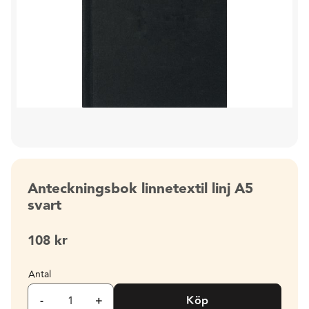
Anteckningsbok linnetextil linj A5
svart
108
kr
Antal
-
+
Köp