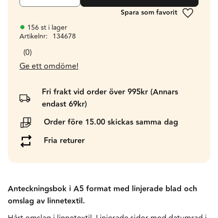
Lägg till 
156 st i lager
Artikelnr
134678
0
Ge ett omdöme!
Fri frakt vid order över 995kr (Annars
endast 69kr)
Order före 15.00 skickas samma dag
Fria returer
Anteckningsbok i A5 format med linjerade blad och
omslag av linnetextil.
Hårt omslag i linnetextil. Linjerade sidor med datumrad i