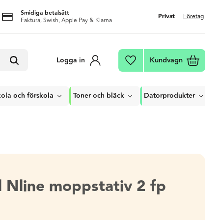
Smidiga betalsätt
Privat
Företag
Faktura, Swish, Apple Pay & Klarna
Kundvagn
Logga in
Favoriter
ola och förskola
Toner och bläck
Datorprodukter
ll Nline moppstativ 2 fp