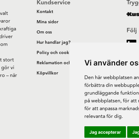
Kundservice
Tryg
Kontakt
valt
varor
Mina sidor
kraftiga
Följ
Om oss
driver
Hur handlar jag?
 som
h
Policy och cookies
t stort
Vi använder os
Reklamation och retur
 gör vi
Köpvillkor
ro – när
Den här webbplatsen anv
förbättra din webbupple
grundläggande funktion
på webbplatsen
,
för att
för att anpassa marknad
relevanta för dig
.
Jag accepterar
Jag