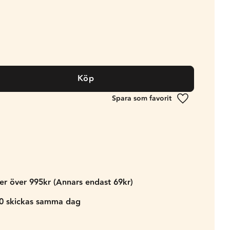
Köp
Lägg till i fa
der över 995kr (Annars endast 69kr)
00 skickas samma dag