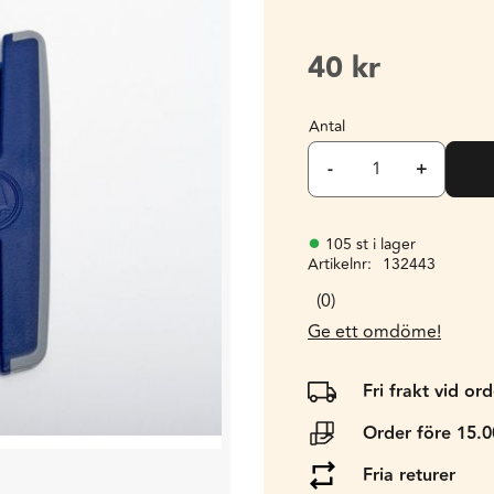
40
kr
Antal
-
+
105 st i lager
Artikelnr
132443
0
Ge ett omdöme!
Fri frakt vid or
Order före 15.
Fria returer