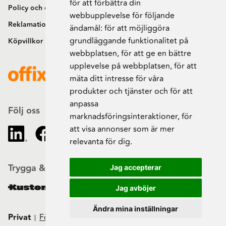
för att förbättra din
Policy och cookies
webbupplevelse för följande
Reklamation och retur
ändamål:
för att möjliggöra
grundläggande funktionalitet på
Köpvillkor
webbplatsen
,
för att ge en bättre
upplevelse på webbplatsen
,
för att
mäta ditt intresse för våra
produkter och tjänster och för att
anpassa
Följ oss
marknadsföringsinteraktioner
,
för
att visa annonser som är mer
relevanta för dig
.
Trygga & säkra beställningar
Jag accepterar
Jag avböjer
Ändra mina inställningar
Privat
Företag