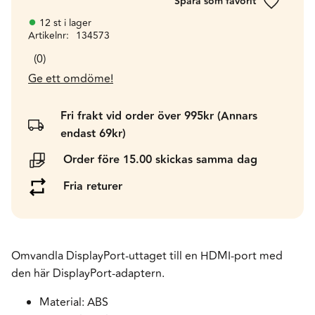
Lägg till 
12 st i lager
Artikelnr
134573
0
Ge ett omdöme!
Fri frakt vid order över 995kr (Annars
endast 69kr)
Order före 15.00 skickas samma dag
Fria returer
Omvandla DisplayPort-uttaget till en HDMI-port med
den här DisplayPort-adaptern.
Material: ABS