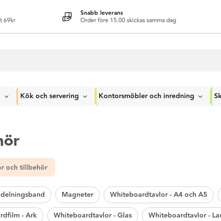
Snabb leverans
t 69kr
Order före 15.00 skickas samma dag
g
Kök och servering
Kontorsmöbler och inredning
Sk
hör
r och tillbehör
delningsband
Magneter
Whiteboardtavlor - A4 och A5
dfilm - Ark
Whiteboardtavlor - Glas
Whiteboardtavlor - La