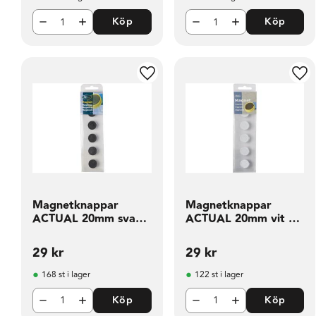
Köp
Köp
Lägg till i favoriter
Läg
Magnetknappar
Magnetknappar
ACTUAL 20mm svart
ACTUAL 20mm vit 6
6 fp
fp
29
kr
29
kr
168 st i lager
122 st i lager
Köp
Köp