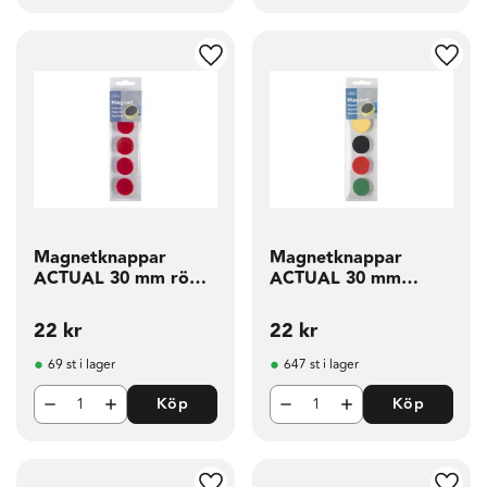
g till i favoriter
Lägg till i favoriter
Lägg t
Magnetknappar
Magnetknappar
ACTUAL 30 mm röd 5
ACTUAL 30 mm
fp
sorterad 5 fp
22
kr
22
kr
69 st i lager
647 st i lager
Köp
Köp