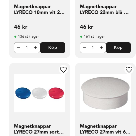
Magnetknappar
Magnetknappar
LYRECO 10mm vit 20
LYRECO 22mm blå 10
fp
fp
46
kr
46
kr
136 st i lager
161 st i lager
Köp
Köp
Lägg till i favoriter
Läg
Magnetknappar
Magnetknappar
LYRECO 27mm sort
LYRECO 27mm vit 6