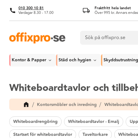
010 300 10 81
Fraktfritt hela landet
Vardagar 8.30 - 17.00
Över 995 kr. Annars endas
Kontor & Papper
Städ och hygien
Skyddsutrustnin
Whiteboardtavlor och tillbe
Kontorsmöbler och inredning
Whiteboardtavlo
Whiteboardrengöring
Whiteboardtavlor - Emalj
Upp
Startset för whiteboardtavlor
Taveltorkare
Whiteboar