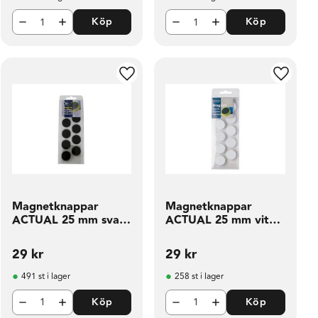
Köp
Köp
ill i favoriter
Lägg till i favoriter
Lägg til
Magnetknappar
Magnetknappar
ACTUAL 25 mm svart
ACTUAL 25 mm vit
10 fp
10 fp
29
kr
29
kr
491 st i lager
258 st i lager
Köp
Köp