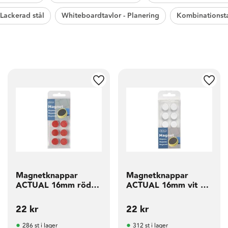
Lackerad stål
Whiteboardtavlor - Planering
Kombinationst
g till i favoriter
Lägg till i favoriter
Lägg t
Magnetknappar
Magnetknappar
ACTUAL 16mm röd
ACTUAL 16mm vit 10
10 fp
fp
22
kr
22
kr
286 st i lager
312 st i lager