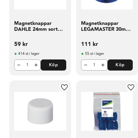
Magnetknappar
Magnetknappar
DAHLE 24mm sort
LEGAMASTER 30mm
färg 10 fp
blå 10 fp
59
kr
111
kr
414 st i lager
55 st i lager
Köp
Köp
Lägg till i favoriter
Läg