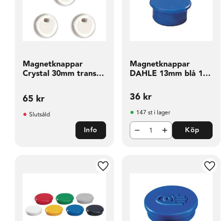
Magnetknappar
Magnetknappar
Crystal 30mm transp
DAHLE 13mm blå 10
3 fp
fp
36
kr
65
kr
147 st i lager
Slutsåld
Info
Köp
Lägg till i favoriter
Läg