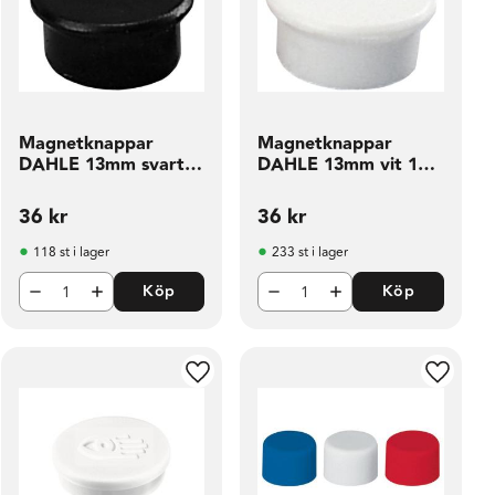
Magnetknappar
Magnetknappar
DAHLE 13mm svart
DAHLE 13mm vit 10
10 fp
fp
36
kr
36
kr
118 st i lager
233 st i lager
Köp
Köp
ill i favoriter
Lägg till i favoriter
Lägg til