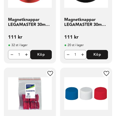
Magnetknappar
Magnetknappar
LEGAMASTER 30mm
LEGAMASTER 30mm
röd 10 fp
sva 10 fp
111
kr
111
kr
32 st i lager
20 st i lager
Köp
Köp
g till i favoriter
Lägg till i favoriter
Lägg t