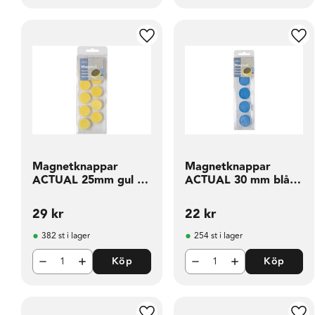
Lägg till i favoriter
Läg
Magnetknappar
Magnetknappar
ACTUAL 25mm gul 10
ACTUAL 30 mm blå 5
fp
fp
29
kr
22
kr
382 st i lager
254 st i lager
Köp
Köp