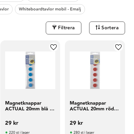
avlor
Whiteboardtavlor mobil - Emalj
Filtrera
Sortera
ill i favoriter
Lägg till i favoriter
Lägg til
Magnetknappar
Magnetknappar
ACTUAL 20mm blå 6
ACTUAL 20mm röd 6
fp
fp
29
kr
29
kr
220 st i lager
280 st i lager