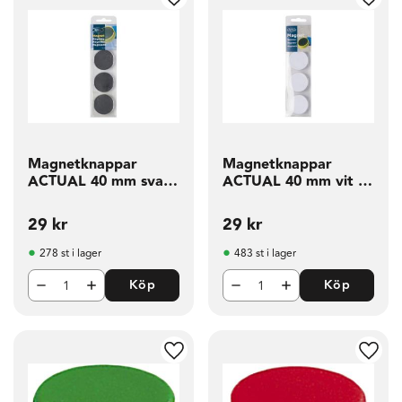
g till i favoriter
Lägg till i favoriter
Lägg t
Magnetknappar
Magnetknappar
ACTUAL 40 mm svart
ACTUAL 40 mm vit 4
4 fp
fp
29
kr
29
kr
278 st i lager
483 st i lager
Köp
Köp
g till i favoriter
Lägg till i favoriter
Lägg t