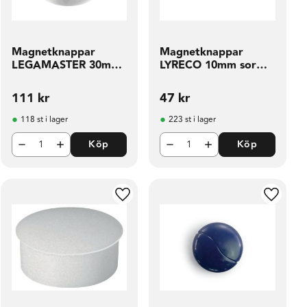
Magnetknappar
Magnetknappar
LEGAMASTER 30mm
LYRECO 10mm sor
vit 10 fp
färg 20 fp
111
kr
47
kr
118 st i lager
223 st i lager
Köp
Köp
ill i favoriter
Lägg till i favoriter
Lägg til