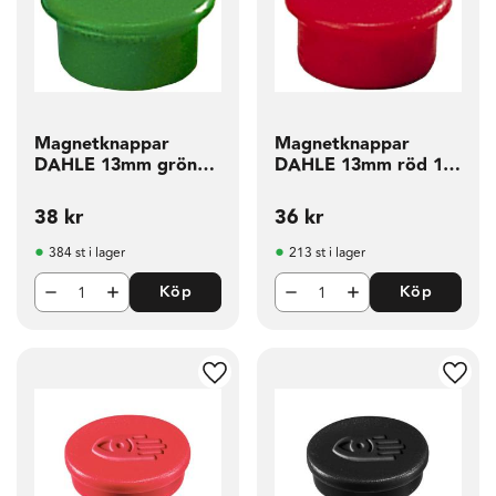
Magnetknappar
Magnetknappar
DAHLE 13mm grön
DAHLE 13mm röd 10
10 fp
fp
38
kr
36
kr
384 st i lager
213 st i lager
Köp
Köp
g till i favoriter
Lägg till i favoriter
Lägg t