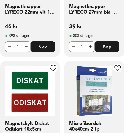
Magnetknappar
Magnetknappar
LYRECO 22mm vit 10
LYRECO 27mm blå 6
fp
fp
46
kr
39
kr
398 st i lager
803 st i lager
Köp
Köp
ill i favoriter
Lägg till i favoriter
Lägg til
Magnetskylt Diskat
Microfiberduk
Odiskat 10x5cm
40x40cm 2 fp