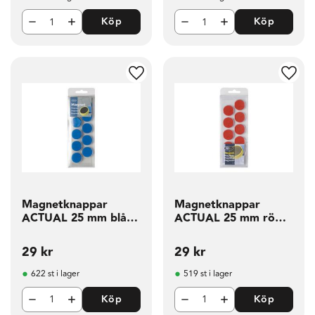
Köp
Köp
g till i favoriter
Lägg till i favoriter
Lägg t
Magnetknappar
Magnetknappar
ACTUAL 25 mm blå
ACTUAL 25 mm röd
10 fp
10 fp
29
kr
29
kr
622 st i lager
519 st i lager
Köp
Köp