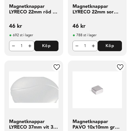
Magnetknappar
Magnetknappar
LYRECO 22mm röd 10
LYRECO 22mm sor
fp
färg 10 fp
46
kr
46
kr
692 st i lager
788 st i lager
Köp
Köp
g till i favoriter
Lägg till i favoriter
Lägg t
Magnetknappar
Magnetknappar
LYRECO 37mm vit 3
PAVO 10x10mm grå 6