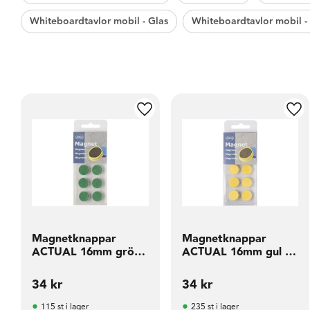
Whiteboardtavlor mobil - Glas
Whiteboardtavlor mobil - 
Lägg till i favoriter
Läg
Magnetknappar
Magnetknappar
ACTUAL 16mm grön
ACTUAL 16mm gul 10
10 fp
fp
34
kr
34
kr
115 st i lager
235 st i lager