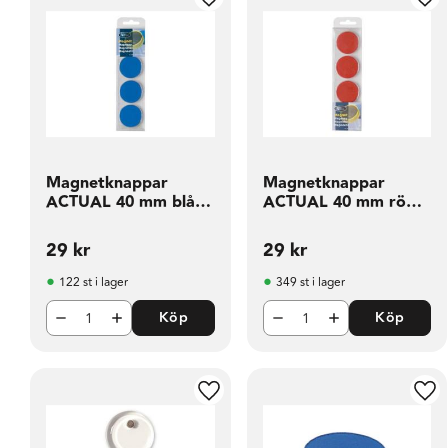
Lägg till i favoriter
Läg
Magnetknappar
Magnetknappar
ACTUAL 40 mm blå 4
ACTUAL 40 mm röd 4
fp
fp
29
kr
29
kr
122 st i lager
349 st i lager
Köp
Köp
Lägg till i favoriter
Läg